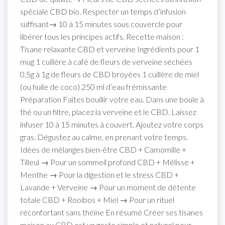
spéciale CBD bio. Respecter un temps d’infusion
suffisant→ 10 à 15 minutes sous couvercle pour
libérer tous les principes actifs. Recette maison :
Tisane relaxante CBD et verveine Ingrédients pour 1
mug 1 cuillère à café de fleurs de verveine séchées
0,5g à 1g de fleurs de CBD broyées 1 cuillère de miel
(ou huile de coco) 250 ml d’eau frémissante
Préparation Faites bouillir votre eau. Dans une boule à
thé ou un filtre, placez la verveine et le CBD. Laissez
infuser 10 à 15 minutes à couvert. Ajoutez votre corps
gras. Dégustez au calme, en prenant votre temps.
Idées de mélanges bien-être CBD + Camomille +
Tilleul → Pour un sommeil profond CBD + Mélisse +
Menthe → Pour la digestion et le stress CBD +
Lavande + Verveine → Pour un moment de détente
totale CBD + Rooibos + Miel → Pour un rituel
réconfortant sans théine En résumé Créer ses tisanes
maison au CBD est un geste simple et naturel pour