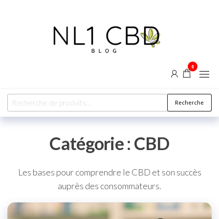
0
NL1
Blog CBD
& bien-
CBD
être :
explorez
les vertus
Recherche
naturelles
du
chanvre
Catégorie :
CBD
Les bases pour comprendre le CBD et son succès
auprès des consommateurs.