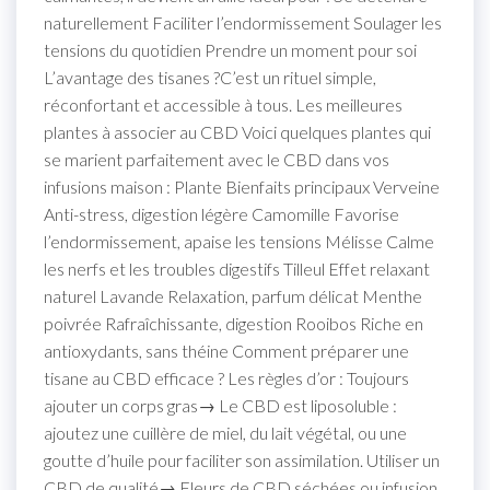
naturellement Faciliter l’endormissement Soulager les
tensions du quotidien Prendre un moment pour soi
L’avantage des tisanes ?C’est un rituel simple,
réconfortant et accessible à tous. Les meilleures
plantes à associer au CBD Voici quelques plantes qui
se marient parfaitement avec le CBD dans vos
infusions maison : Plante Bienfaits principaux Verveine
Anti-stress, digestion légère Camomille Favorise
l’endormissement, apaise les tensions Mélisse Calme
les nerfs et les troubles digestifs Tilleul Effet relaxant
naturel Lavande Relaxation, parfum délicat Menthe
poivrée Rafraîchissante, digestion Rooibos Riche en
antioxydants, sans théine Comment préparer une
tisane au CBD efficace ? Les règles d’or : Toujours
ajouter un corps gras→ Le CBD est liposoluble :
ajoutez une cuillère de miel, du lait végétal, ou une
goutte d’huile pour faciliter son assimilation. Utiliser un
CBD de qualité→ Fleurs de CBD séchées ou infusion