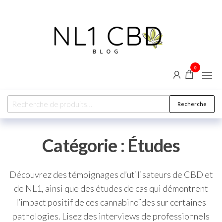
0
NL1
Blog CBD
& bien-
CBD
être :
explorez
les vertus
Recherche
naturelles
du
chanvre
Catégorie :
Études
Découvrez des témoignages d’utilisateurs de CBD et
de NL1, ainsi que des études de cas qui démontrent
l’impact positif de ces cannabinoïdes sur certaines
pathologies. Lisez des interviews de professionnels