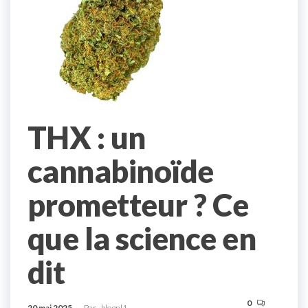
THX : un
cannabinoïde
prometteur ? Ce
que la science en
dit
0
20 mai 2025
Par
blognl1