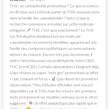
THX : un cannabinoïde prometteur ? Ce que la science
en dit Vous avez entendu parler du THX, nouveau venu
dans la famille des cannabinoïdes ? Voici ce que la
recherche commence à révéler sur cette molécule
intrigante.
THX, c’est quoi exactement ? Le THX
(ou Tetrahydrocannabiox) est une molécule
cannabinoïde récemment identifiée, appartenant à la
famille des composés synthétiques ou semi-naturels
dérivés du chanvre. Encore très peu documenté, il
attire l’attention pour son profil hybride entre CBD,
THC et H4CBD. Certains laboratoires l’intègrent déjà
à des résines ou vapes “next-gen”, promettant un effet
« clair, relaxant et focus ».
Que disent les premières
observations ? Peu d’études officielles sont encore
disponibles sur le THX, mais les retours des premiers
tests (notamment sur modèles animaux ou en in vitro)
suggèrent :
Un effet anxiolytique plus rapide que le