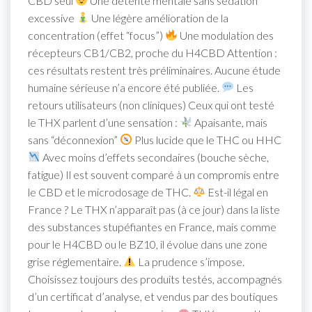
CBD seul
Une détente mentale sans sédation
excessive
Une légère amélioration de la
concentration (effet “focus”)
Une modulation des
récepteurs CB1/CB2, proche du H4CBD Attention :
ces résultats restent très préliminaires. Aucune étude
humaine sérieuse n’a encore été publiée.
Les
retours utilisateurs (non cliniques) Ceux qui ont testé
le THX parlent d’une sensation :
Apaisante, mais
sans “déconnexion”
Plus lucide que le THC ou HHC
Avec moins d’effets secondaires (bouche sèche,
fatigue) Il est souvent comparé à un compromis entre
le CBD et le microdosage de THC.
Est-il légal en
France ? Le THX n’apparaît pas (à ce jour) dans la liste
des substances stupéfiantes en France, mais comme
pour le H4CBD ou le BZ10, il évolue dans une zone
grise réglementaire.
La prudence s’impose.
Choisissez toujours des produits testés, accompagnés
d’un certificat d’analyse, et vendus par des boutiques