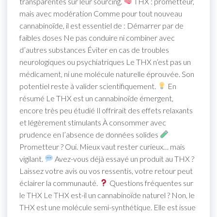
transparentes sur leur sourcing.
THX : prometteur,
mais avec modération Comme pour tout nouveau
cannabinoïde, il est essentiel de : Démarrer par de
faibles doses Ne pas conduire ni combiner avec
d’autres substances Éviter en cas de troubles
neurologiques ou psychiatriques Le THX n’est pas un
médicament, ni une molécule naturelle éprouvée. Son
potentiel reste à valider scientifiquement.
En
résumé Le THX est un cannabinoïde émergent,
encore très peu étudié Il offrirait des effets relaxants
et légèrement stimulants À consommer avec
prudence en l’absence de données solides
Prometteur ? Oui. Mieux vaut rester curieux… mais
vigilant.
Avez-vous déjà essayé un produit au THX ?
Laissez votre avis ou vos ressentis, votre retour peut
éclairer la communauté.
Questions fréquentes sur
le THX Le THX est-il un cannabinoïde naturel ? Non, le
THX est une molécule semi-synthétique. Elle est issue