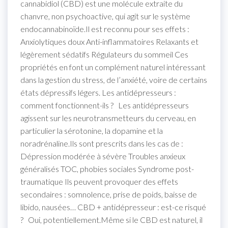
cannabidiol (CBD) est une molécule extraite du
chanvre, non psychoactive, qui agit sur le système
endocannabinoïde.Il est reconnu pour ses effets :
Anxiolytiques doux Anti-inflammatoires Relaxants et
légèrement sédatifs Régulateurs du sommeil Ces
propriétés en font un complément naturel intéressant
dans la gestion du stress, de l’anxiété, voire de certains
états dépressifs légers. Les antidépresseurs :
comment fonctionnent-ils ? Les antidépresseurs
agissent sur les neurotransmetteurs du cerveau, en
particulier la sérotonine, la dopamine et la
noradrénaline.Ils sont prescrits dans les cas de :
Dépression modérée à sévère Troubles anxieux
généralisés TOC, phobies sociales Syndrome post-
traumatique Ils peuvent provoquer des effets
secondaires : somnolence, prise de poids, baisse de
libido, nausées… CBD + antidépresseur : est-ce risqué
? Oui, potentiellement.Même si le CBD est naturel, il