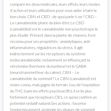
compare les deux molécules, leurs effets, leurs modes
d’action et leurs utilisations pour vous aider à faire le
bon choix. CBN et CBD : de quoi parle-t-on ? CBD –
Le cannabinoïde phare du bien-être Le CBD
(cannabidiol) est le cannabinoïde non-psychotrope le
plus étudié. Présent dans la plante de chanvre, il est
reconnu pour ses propriétés : anxiolytiques, anti-
inflammatoires, régulatrices du stress. Il agit
indirectement sur les récepteurs du système
endocannabinoïde, notamment en influençant la
sérotonine (hormone du bonheur) et le GABA
(neurotransmetteur du calme). CBN – Le
cannabinoïde du sommeil ? Le CBN (cannabinol) est
moins connu, mais gagne du terrain. Issu de l’oxydation
du THC (sans les effets psychoactifs), il se lie plus
fortement aux récepteurs CB1, ce qui lui confère un
potentiel sédatif naturel.Ses actions : favorise
l’endormissement, prolonge les phases de sommeil