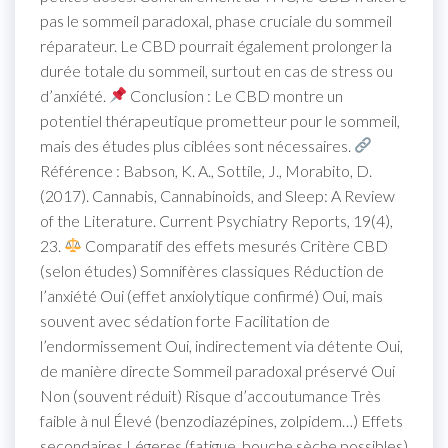
pas le sommeil paradoxal, phase cruciale du sommeil
réparateur. Le CBD pourrait également prolonger la
durée totale du sommeil, surtout en cas de stress ou
d’anxiété.
Conclusion : Le CBD montre un
potentiel thérapeutique prometteur pour le sommeil,
mais des études plus ciblées sont nécessaires.
Référence : Babson, K. A., Sottile, J., Morabito, D.
(2017). Cannabis, Cannabinoids, and Sleep: A Review
of the Literature. Current Psychiatry Reports, 19(4),
23.
Comparatif des effets mesurés Critère CBD
(selon études) Somnifères classiques Réduction de
l’anxiété Oui (effet anxiolytique confirmé) Oui, mais
souvent avec sédation forte Facilitation de
l’endormissement Oui, indirectement via détente Oui,
de manière directe Sommeil paradoxal préservé Oui
Non (souvent réduit) Risque d’accoutumance Très
faible à nul Élevé (benzodiazépines, zolpidem…) Effets
secondaires Légeres (fatigue, bouche sèche possibles)