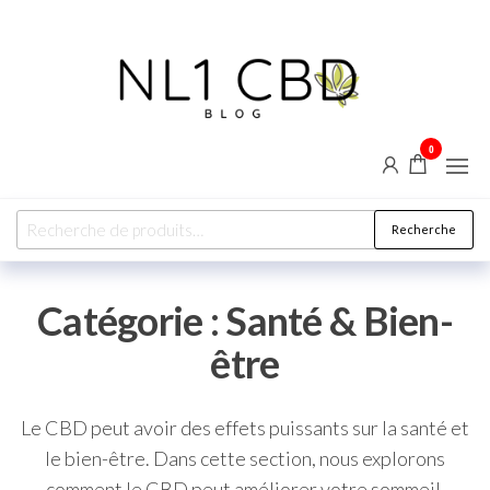
0
NL1
Blog CBD
& bien-
CBD
être :
explorez
les vertus
Recherche
naturelles
du
chanvre
Catégorie :
Santé & Bien-
être
Le CBD peut avoir des effets puissants sur la santé et
le bien-être. Dans cette section, nous explorons
comment le CBD peut améliorer votre sommeil,