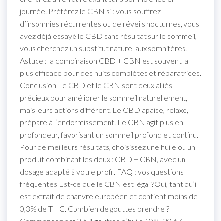
journée. Préférez le CBN si : vous souffrez
d’insomnies récurrentes ou de réveils nocturnes, vous
avez déjà essayé le CBD sans résultat sur le sommeil,
vous cherchez un substitut naturel aux somnifères.
Astuce : la combinaison CBD + CBN est souvent la
plus efficace pour des nuits complètes et réparatrices.
Conclusion Le CBD et le CBN sont deux alliés
précieux pour améliorer le sommeil naturellement,
mais leurs actions diffèrent. Le CBD apaise, relaxe,
prépare à l’endormissement. Le CBN agit plus en
profondeur, favorisant un sommeil profond et continu.
Pour de meilleurs résultats, choisissez une huile ou un
produit combinant les deux : CBD + CBN, avec un
dosage adapté à votre profil. FAQ : vos questions
fréquentes Est-ce que le CBN est légal ?Oui, tant qu’il
est extrait de chanvre européen et contient moins de
0,3% de THC. Combien de gouttes prendre ?
Commencez par 2 à 4 gouttes d’huile 10%, 30 à 45