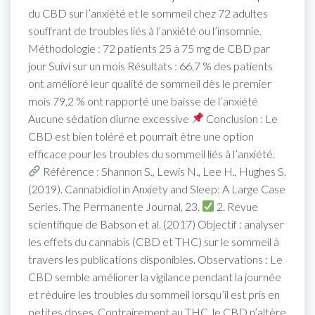
du CBD sur l’anxiété et le sommeil chez 72 adultes
souffrant de troubles liés à l’anxiété ou l’insomnie.
Méthodologie : 72 patients 25 à 75 mg de CBD par
jour Suivi sur un mois Résultats : 66,7 % des patients
ont amélioré leur qualité de sommeil dès le premier
mois 79,2 % ont rapporté une baisse de l’anxiété
Aucune sédation diurne excessive
Conclusion : Le
CBD est bien toléré et pourrait être une option
efficace pour les troubles du sommeil liés à l’anxiété.
Référence : Shannon S., Lewis N., Lee H., Hughes S.
(2019). Cannabidiol in Anxiety and Sleep: A Large Case
Series. The Permanente Journal, 23.
2. Revue
scientifique de Babson et al. (2017) Objectif : analyser
les effets du cannabis (CBD et THC) sur le sommeil à
travers les publications disponibles. Observations : Le
CBD semble améliorer la vigilance pendant la journée
et réduire les troubles du sommeil lorsqu’il est pris en
petites doses. Contrairement au THC, le CBD n’altère