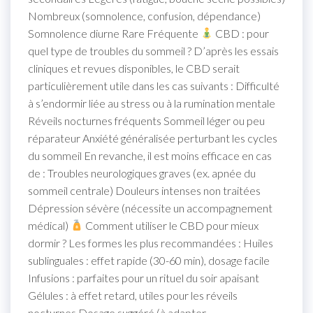
Nombreux (somnolence, confusion, dépendance)
Somnolence diurne Rare Fréquente
CBD : pour
quel type de troubles du sommeil ? D’après les essais
cliniques et revues disponibles, le CBD serait
particulièrement utile dans les cas suivants : Difficulté
à s’endormir liée au stress ou à la rumination mentale
Réveils nocturnes fréquents Sommeil léger ou peu
réparateur Anxiété généralisée perturbant les cycles
du sommeil En revanche, il est moins efficace en cas
de : Troubles neurologiques graves (ex. apnée du
sommeil centrale) Douleurs intenses non traitées
Dépression sévère (nécessite un accompagnement
médical)
Comment utiliser le CBD pour mieux
dormir ? Les formes les plus recommandées : Huiles
sublinguales : effet rapide (30-60 min), dosage facile
Infusions : parfaites pour un rituel du soir apaisant
Gélules : à effet retard, utiles pour les réveils
nocturnes Dosage suggéré (à adapter