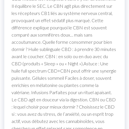
Il équilibre le SEC. Le CBN agit plus directement sur
les récepteurs CB1 liés au système nerveux central,
provoquant un effet sédatif plus marqué. Cette
différence explique pourquoi le CBN est souvent
comparé aux somnifères doux… mais sans
accoutumance. Quelle forme consommer pour bien
dormir ? Huile sublinguale CBD : à prendre 30 minutes
avant le coucher. CBN : en solo ou en duo avec du
CBD (produits « Sleep » ou « Night »).Astuce : Une
huile full spectrum CBD+CBN peut offrir une synergie
puissante. Gélules sommeil Faciles à doser, souvent
enrichies en mélatonine ou plantes comme la
valériane. Infusions Parfaites pour un rituel apaisant.
Le CBD agit en douceur via la digestion. CBN ou CBD
: lequel choisir pour mieux dormir ? Choisissez le CBD
si : vous avez du stress, de l’anxiété, ou un esprit trop
actif, vous débutez avec les cannabinoïdes, vous
cherchez un effet relaxant sans somnolence en