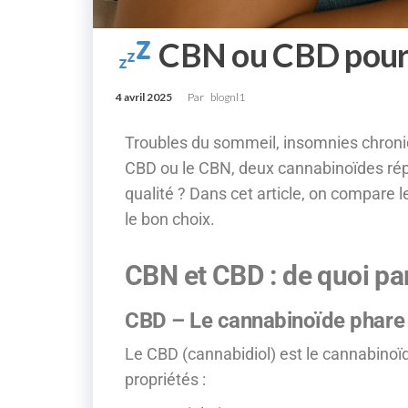
CBN ou CBD pour m
4 avril 2025
Par
blognl1
Troubles du sommeil, insomnies chroniq
CBD ou le CBN, deux cannabinoïdes répu
qualité ? Dans cet article, on compare l
le bon choix.
CBN et CBD : de quoi par
CBD – Le cannabinoïde phare 
Le CBD (cannabidiol) est le cannabinoïd
propriétés :