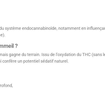
urs du système endocannabinoïde, notamment en influença
e).
mmeil ?
s gagne du terrain. Issu de l’oxydation du THC (sans les 
 confère un potentiel sédatif naturel.
rofond,