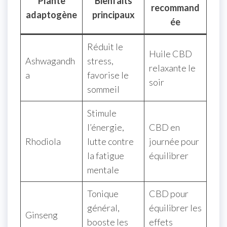
Plante
Bienfaits
recommand
adaptogène
principaux
ée
Réduit le
Huile CBD
Ashwagandh
stress,
relaxante le
a
favorise le
soir
sommeil
Stimule
l’énergie,
CBD en
Rhodiola
lutte contre
journée pour
la fatigue
équilibrer
mentale
Tonique
CBD pour
général,
équilibrer les
Ginseng
booste les
effets