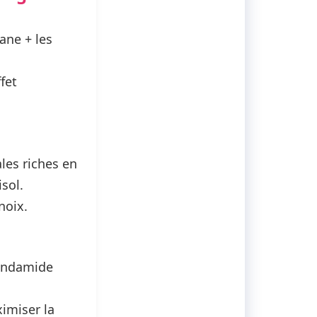
ane + les
fet
ales riches en
sol.
noix.
nandamide
imiser la