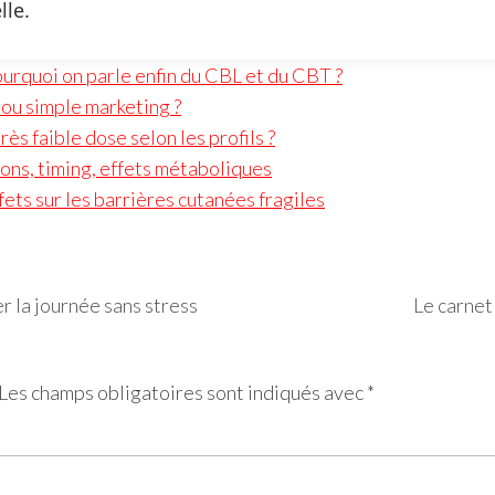
lle.
urquoi on parle enfin du CBL et du CBT ?
 ou simple marketing ?
ès faible dose selon les profils ?
ions, timing, effets métaboliques
ets sur les barrières cutanées fragiles
 la journée sans stress
Le carnet 
Les champs obligatoires sont indiqués avec
*