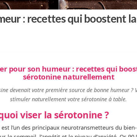
eur : recettes qui boostent l
er pour son humeur : recettes qui boos
sérotonine naturellement
uisine devenait votre première source de bonne humeur ?
stimuler naturellement votre sérotonine à table.
uoi viser la sérotonine ?
 est l’un des principaux neurotransmetteurs du bien-ê
r, le sommeil, l’appétit et le niveau d’anxiété. Or, 90