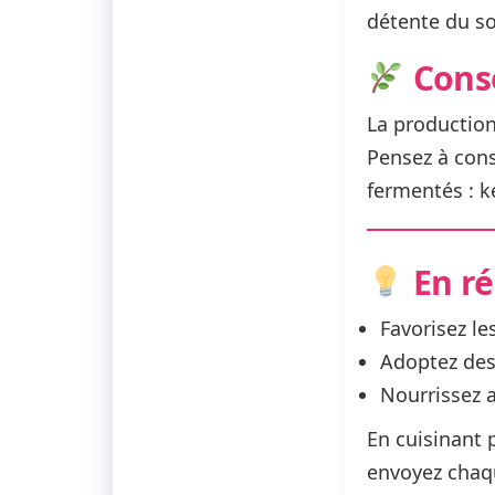
détente du soi
Conse
La production
Pensez à con
fermentés
: k
En r
Favorisez l
Adoptez des
Nourrissez a
En cuisinant 
envoyez chaqu