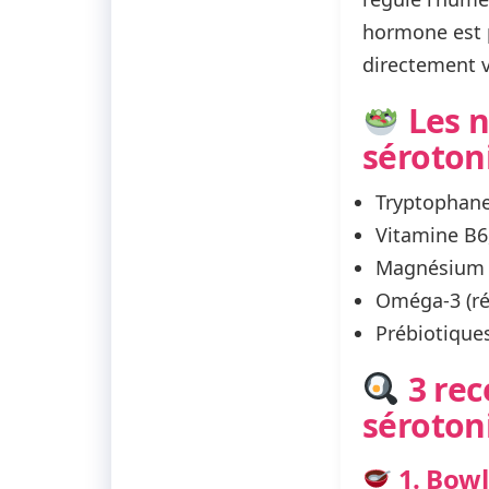
hormone est p
directement v
Les n
séroton
Tryptophan
Vitamine B6
Magnésium e
Oméga-3
(ré
Prébiotique
3 rec
séroton
1. Bowl