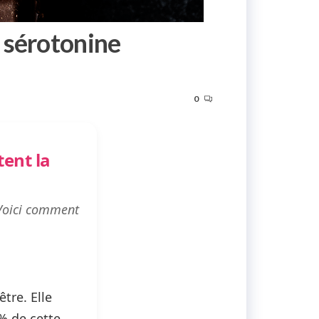
a sérotonine
0
tent la
 Voici comment
tre. Elle
 % de cette