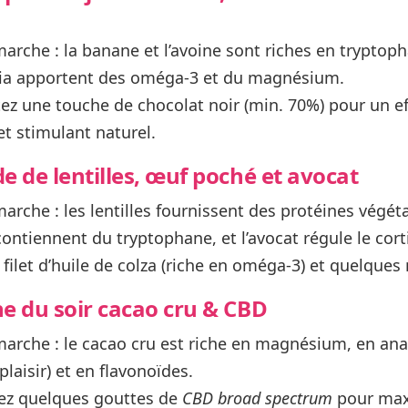
marche :
la banane et l’avoine sont riches en tryptoph
hia apportent des oméga-3 et du magnésium.
ez une touche de chocolat noir (min. 70%) pour un ef
et stimulant naturel.
de de lentilles, œuf poché et avocat
marche :
les lentilles fournissent des protéines végét
contiennent du tryptophane, et l’avocat régule le corti
filet d’huile de colza (riche en oméga-3) et quelques 
ne du soir cacao cru & CBD
marche :
le cacao cru est riche en magnésium, en a
laisir) et en flavonoïdes.
ez quelques gouttes de
CBD broad spectrum
pour max