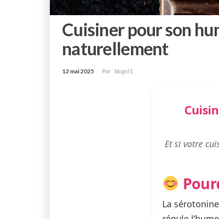
Cuisiner pour son hum
naturellement
12 mai 2025
Par
blognl1
Cuisin
Et si votre c
Pourq
La sérotonine
régule l’humeu