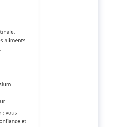
tinale.
es
aliments
…
ésium
eur
r : vous
onfiance et