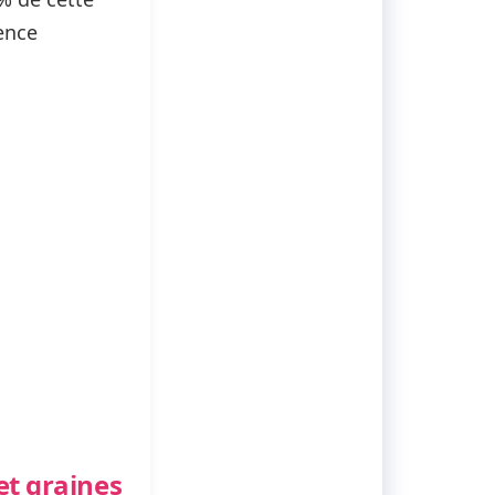
ence
et graines