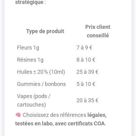
stratégique
:
Prix client
Type de produit
conseillé
Fleurs 1g
7 à 9 €
Résines 1g
8 à 10 €
Huiles ≤ 20 % (10ml)
25 à 39 €
Gummies / bonbons
5 à 10 €
Vapes (pods /
20 à 35 €
cartouches)
Choisissez des références
légales,
testées en labo, avec certificats COA
.