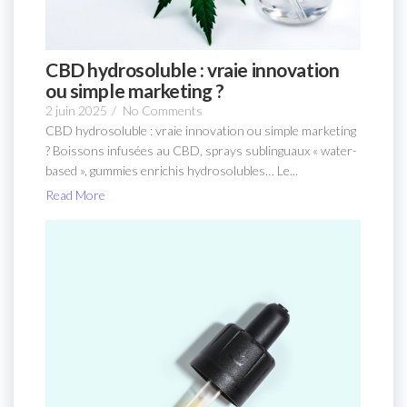
CBD hydrosoluble : vraie innovation
ou simple marketing ?
2 juin 2025
/
No Comments
CBD hydrosoluble : vraie innovation ou simple marketing
? Boissons infusées au CBD, sprays sublinguaux « water-
based », gummies enrichis hydrosolubles… Le...
Read More