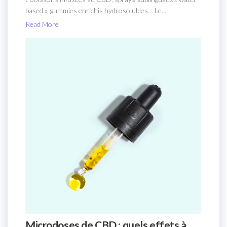
based », gummies enrichis hydrosolubles… Le...
Read More
Microdoses de CBD : quels effets à