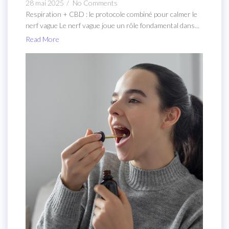
28 mai 2025
/
No Comments
Respiration + CBD : le protocole combiné pour calmer le
nerf vague Le nerf vague joue un rôle fondamental dans...
Read More