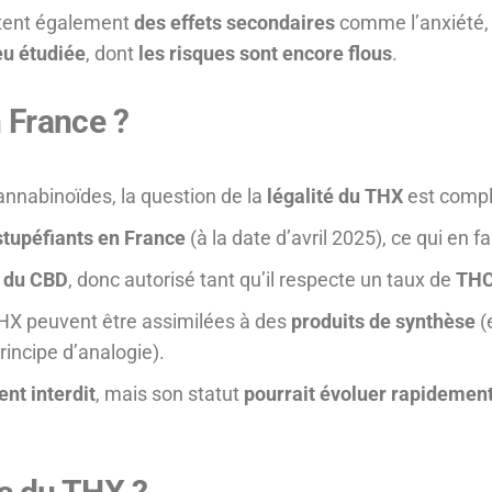
ortent également
des effets secondaires
comme l’anxiété, 
eu étudiée
, dont
les risques sont encore flous
.
n France ?
nabinoïdes, la question de la
légalité du THX
est compl
 stupéfiants en France
(à la date d’avril 2025), ce qui en f
 du CBD
, donc autorisé tant qu’il respecte un taux de
THC 
THX peuvent être assimilées à des
produits de synthèse
(
rincipe d’analogie).
ent interdit
, mais son statut
pourrait évoluer rapidemen