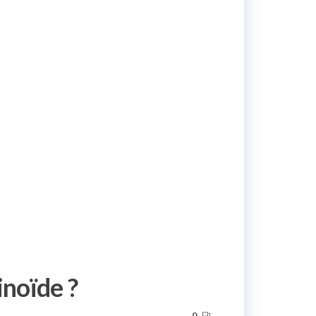
inoïde ?
0