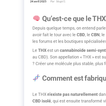
24 avril 2025
Par
blognl1
Qu’est-ce que le THX
Depuis quelque temps, on entend parle
avoir fait le tour avec le
CBD
, le
CBN
, le
les forums et les boutiques spécialisée
Le
THX
est un
cannabinoïde semi-synt
au CBD). Son appellation « THX » est s
? Créer une molécule plus stable, plus f
Comment est fabriqu
Le THX
n’existe pas naturellement
dans
CBD isolé
, qui est ensuite transformé 