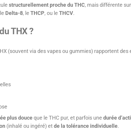
cule
structurellement proche du THC
, mais différente sur
 le
Delta-8
, le
THCP
, ou le
THCV
.
 du THX ?
 THX (souvent via des vapes ou gummies) rapportent des e
elles
ose
ée plus douce
que le THC pur, et parfois une
durée d’act
on
(inhalé ou ingéré) et
de la tolérance individuelle
.